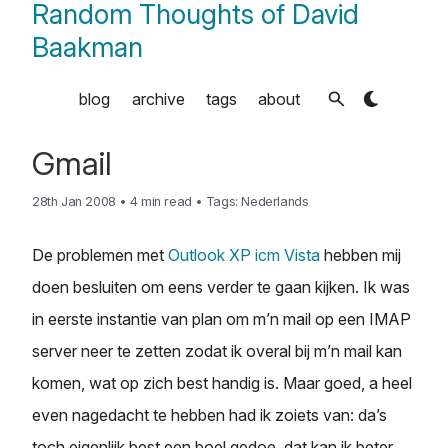
Random Thoughts of David
Baakman
blog
archive
tags
about
Gmail
28th Jan 2008
•
4 min read
•
Tags:
Nederlands
De problemen met
Outlook XP icm Vista
hebben mij
doen besluiten om eens verder te gaan kijken. Ik was
in eerste instantie van plan om m’n mail op een IMAP
server neer te zetten zodat ik overal bij m’n mail kan
komen, wat op zich best handig is. Maar goed, a heel
even nagedacht te hebben had ik zoiets van: da’s
toch eigenlijk best een boel gedoe, dat kan ik beter