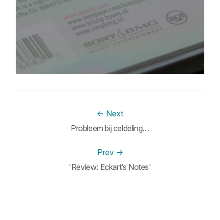
←
Next
Probleem bij celdeling…
Prev
→
'Review: Eckart’s Notes'