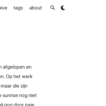
hive
tags
about
n afgelopen en
en. Op het werk
maar die zijn
 sunrise nog niet
ij nog door naar