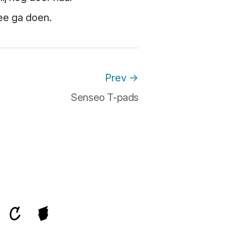
mee ga doen.
Prev
→
Senseo T-pads