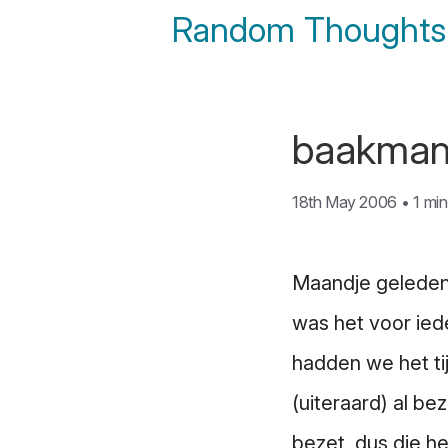
Random Thoughts 
baakman
18th May 2006
•
1 min
Maandje geleden
was het voor ied
hadden we het tij
(uiteraard) al b
bezet, dus die he