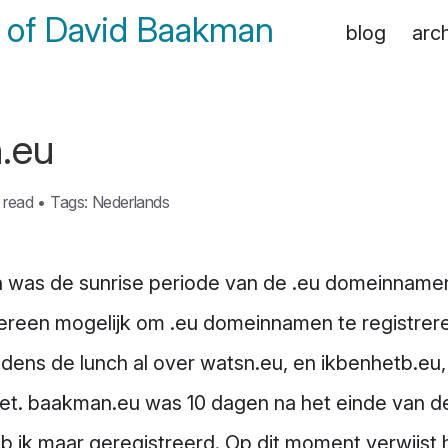
of David Baakman
blog
arc
.eu
 read
•
Tags:
Nederlands
 was de sunrise periode van de .eu domeinname
ereen mogelijk om .eu domeinnamen te registrer
dens de lunch al over watsn.eu, en ikbenhetb.eu, 
ezet. baakman.eu was 10 dagen na het einde van de
b ik maar geregistreerd. Op dit moment verwijst h