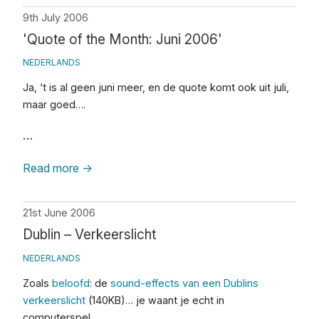
9th July 2006
'Quote of the Month: Juni 2006'
NEDERLANDS
Ja, ‘t is al geen juni meer, en de quote komt ook uit juli,
maar goed….
…
Read more
→
21st June 2006
Dublin – Verkeerslicht
NEDERLANDS
Zoals
beloofd
: de
sound-effects van een Dublins
verkeerslicht
(140KB)… je waant je echt in
computerspel…